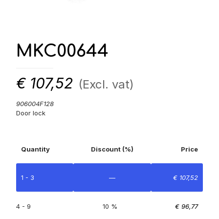
MKC00644
€
107,52
(Excl. vat)
906004F128
Door lock
Quantity
Discount (%)
Price
1 - 3
—
€
107,52
4 - 9
10 %
€
96,77