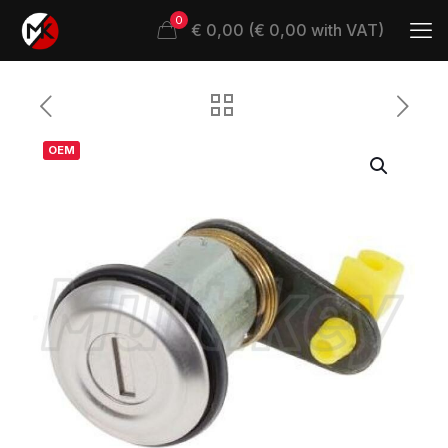
0
€ 0,00 (€ 0,00 with VAT)
OEM