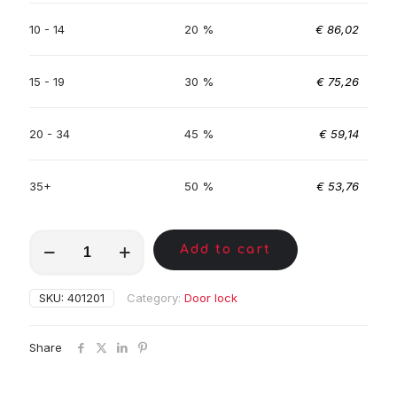
10 - 14
20 %
€
86,02
15 - 19
30 %
€
75,26
20 - 34
45 %
€
59,14
35+
50 %
€
53,76
MKC00644
Add to cart
quantity
SKU:
401201
Category:
Door lock
Share