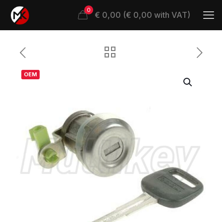
0
€ 0,00 (€ 0,00 with VAT)
OEM