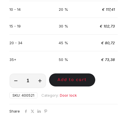
10 - 14
20 %
€
117,41
15 - 19
30 %
€
102,73
20 - 34
45 %
€
80,72
35+
50 %
€
73,38
MKC00576
Add to cart
quantity
SKU:
400521
Category:
Door lock
Share