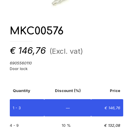
MKC00576
€
146,76
(Excl. vat)
6905560110
Door lock
Quantity
Discount (%)
Price
1 - 3
—
€
146,76
4 - 9
10 %
€
132,08