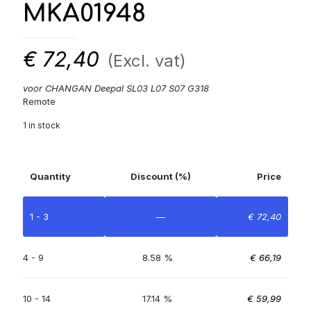
MKA01948
€
72,40
(Excl. vat)
voor CHANGAN Deepal SL03 L07 S07 G318
Remote
1 in stock
Quantity
Discount (%)
Price
1 - 3
—
€
72,40
4 - 9
8.58 %
€
66,19
10 - 14
17.14 %
€
59,99