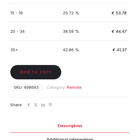
15 - 19
25.72 %
€
53,78
20 - 34
38.58 %
€
44,47
35+
42.86 %
€
41,37
Add to cart
SKU:
498693
Category:
Remote
Share
Description
Additional information