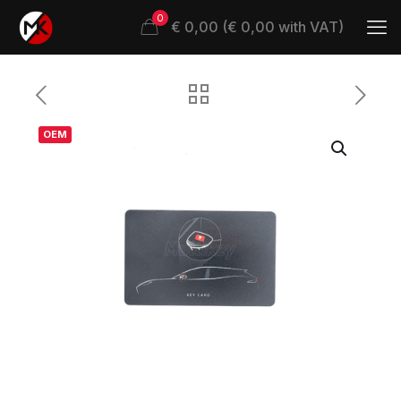
0
€ 0,00 (€ 0,00 with VAT)
OEM