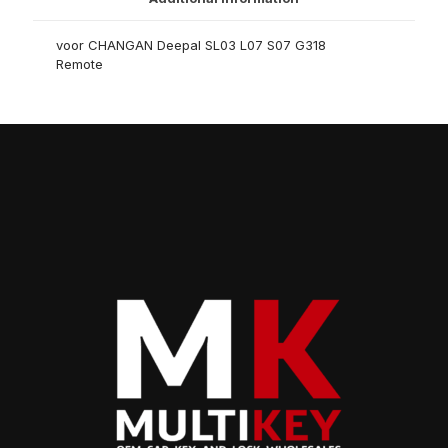
voor CHANGAN Deepal SL03 L07 S07 G318
Remote